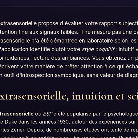
xtrasensorielle propose d'évaluer votre rapport subjectif
ttention fine aux signaux faibles. Il ne mesure pas une 
asensorielle n'a été démontrée en laboratoire selon les
'application identifie plutôt votre
style cognitif
: intuitif 
oïncidences, lecture des ambiances. Vous obtenez un pr
écrivent votre manière de prêter attention à ce qui éch
'un outil d'introspection symbolique, sans valeur de diag
xtrasensorielle, intuition et sc
trasensorielle
ou
ESP
a été popularisé par le psychologu
té Duke dans les années 1930, autour des expériences sur la
rtes Zener. Depuis, de nombreuses études ont tenté de rep
es méta-analyses publiées dans des revues comme
Psycholo