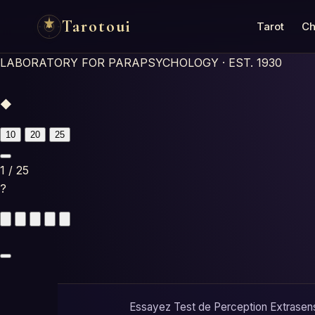
Tarotoui
Tarot
Ch
LABORATORY FOR PARAPSYCHOLOGY · EST. 1930
◆
10
20
25
1
/
25
?
Essayez Test de Perception Extrasensor