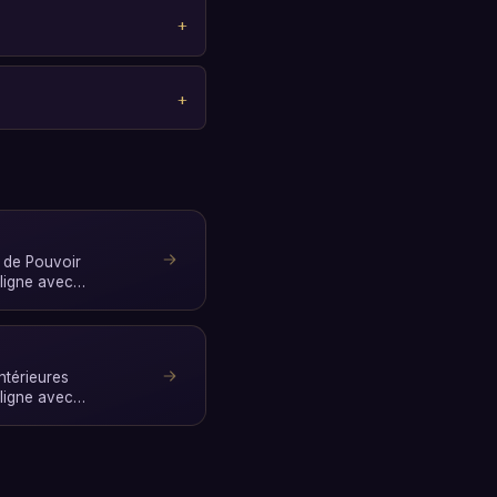
l de Pouvoir
 ligne avec
 quelques s…
ntérieures
 ligne avec
 quelques sec…