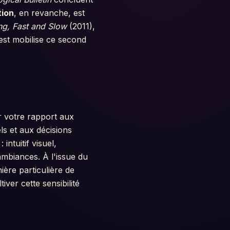
tion
, en revanche, est
ng, Fast and Slow
(2011),
est mobilise ce second
r votre rapport aux
s et aux décisions
intuitif visuel,
'ambiances. À l'issue du
nière particulière de
iver cette sensibilité