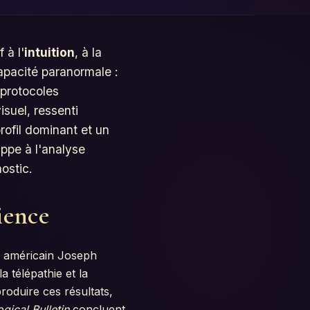
 à l'
intuition
, à la
capacité paranormale :
 protocoles
visuel, ressenti
ofil dominant et un
appe à l'analyse
nostic.
ience
e américain Joseph
 télépathie et la
roduire ces résultats,
gical Bulletin
concluent