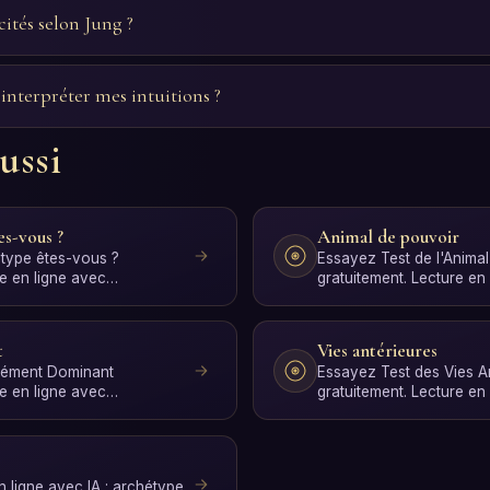
ités selon Jung ?
nterpréter mes intuitions ?
ussi
es-vous ?
Animal de pouvoir
type êtes-vous ?
Essayez Test de l'Anima
re en ligne avec
gratuitement. Lecture en
IA en quelques se…
interprétation par IA en
t
Vies antérieures
Élément Dominant
Essayez Test des Vies A
re en ligne avec
gratuitement. Lecture en
IA en quelques se…
interprétation par IA en
en ligne avec IA : archétype