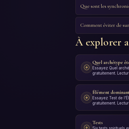
Que sont les synchronic
Comment éviter de suri
À explorer a
Quel archétype êt
Essayez Quel arché
gratuitement. Lectu
interprétation par 
Élément dominan
Essayez Test de l'
gratuitement. Lectu
interprétation par 
Tests
Six tests spirituels 