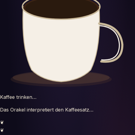
Horoscopes
Tests
Glossaire
Kaffee trinken…
Das Orakel interpretiert den Kaffeesatz…
❦
❦