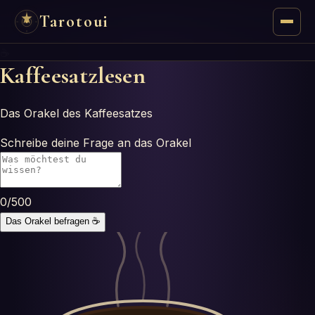
Tarotoui
☕
Tarot
Kaffeesatzlesen
Chat
Das Orakel des Kaffeesatzes
Réponses du Tarot
Schreibe deine Frage an das Orakel
Oracles
0
/500
Mancie
Das Orakel befragen
☕
Astrologie
Numérologie