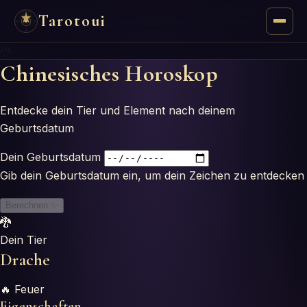
Tarotoui
🐉
Tarot
Chinesisches Horoskop
Chat
Entdecke dein Tier und Element nach deinem
Geburtsdatum
Réponses du Tarot
Dein Geburtsdatum
Oracles
Gib dein Geburtsdatum ein, um dein Zeichen zu entdecken
Berechnen
✨
Mancie
🐉
Dein Tier
Astrologie
Drache
Numérologie
🔥
Feuer
Eigenschaften