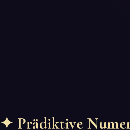
✦
Prädiktive Numer