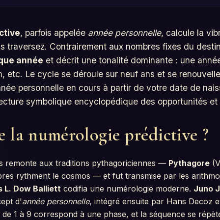
ctive
, parfois appelée
année personnelle
, calcule la vi
 traversez. Contrairement aux nombres fixes du destin
que année
et décrit une tonalité dominante : une année 
, etc. Le cycle se déroule sur neuf ans et se renouvelle
nnée personnelle en cours à partir de votre date de nai
 lecture symbolique encyclopédique des opportunités et
e la numérologie prédictive ?
ls remonte aux traditions pythagoriciennes —
Pythagore
(VI
bres rythment le cosmos — et fut transmise par les arith
 L. Dow Balliett
codifia une numérologie moderne.
Juno 
ept d'
année personnelle
, intégré ensuite par Hans Decoz et
e de 1 à 9 correspond à une phase, et la séquence se répèt