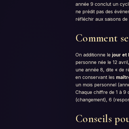
année 9 conclut un cycle
ne prédit pas des événem
réfléchir aux saisons de 
Comment se c
On additionne le
jour et
personne née le 12 avri
une année 8, dite « de ré
en conservant les
maîtr
un mois personnel (anné
Chaque chiffre de 1 à 9 c
(changement), 6 (responsa
Conseils pou