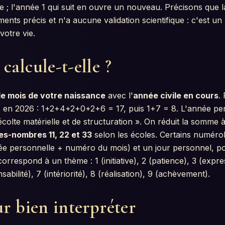
 ; l'année 1 qui suit en ouvre un nouveau. Précisons que l
ents précis et n'a aucune validation scientifique : c'est un
votre vie.
alcule-t-elle ?
 le mois de votre naissance
avec l'
année civile en cours
.
l, en 2026 : 1+2+4+2+0+2+6 = 17, puis 1+7 = 8. L'année pe
colte matérielle et de structuration ». On réduit la somme à 
es-nombres 11, 22 et 33
selon les écoles. Certains numéro
e personnelle + numéro du mois) et un jour personnel, pour
orrespond à un thème : 1 (initiative), 2 (patience), 3 (expres
bilité), 7 (intériorité), 8 (réalisation), 9 (achèvement).
r bien interpréter