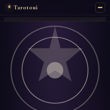
Tarotoui
Tarocchi
Chat
Risposte dei Tarocchi
Oracoli
Manzie
Astrologia
Numerologia