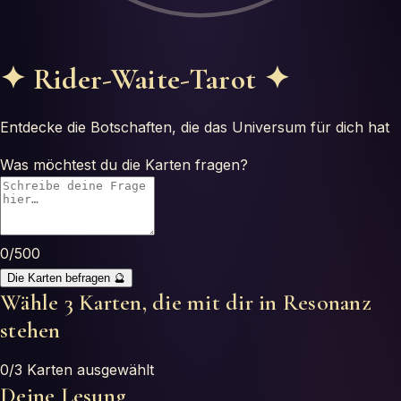
Oroscopi
Test
✦
Rider-Waite-Tarot
✦
Glossario
Entdecke die Botschaften, die das Universum für dich hat
Was möchtest du die Karten fragen?
0
/500
Die Karten befragen
🔮
Wähle 3 Karten, die mit dir in Resonanz
stehen
0
/3 Karten ausgewählt
Deine Lesung