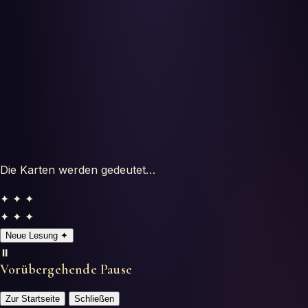
Horoscopes
Tests
Glossaire
Die Karten werden gedeutet…
✦ ✦ ✦
✦ ✦ ✦
Neue Lesung
✦
⏸️
Vorübergehende Pause
Zur Startseite
Schließen