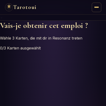
Tarotoui
✦
Tarot
Vais-je obtenir cet emploi ?
Chat
Wähle 3 Karten, die mit dir in Resonanz treten
Réponses du Tarot
0
/3
Karten ausgewählt
Oracles
Mancie
Astrologie
Numérologie