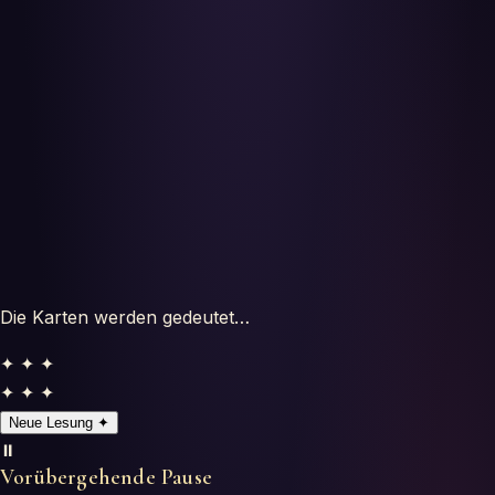
Horoscopes
Tests
Glossaire
Die Karten werden gedeutet…
✦ ✦ ✦
✦ ✦ ✦
Neue Lesung
✦
⏸️
Vorübergehende Pause