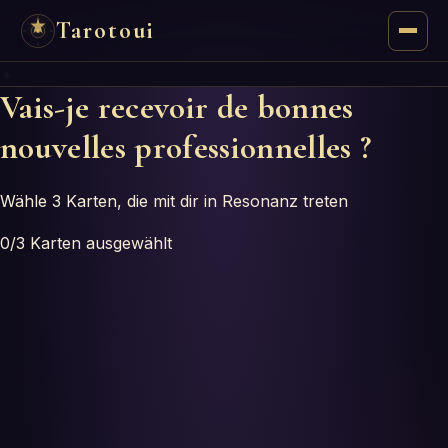
Tarotoui
✦
Tarot
Vais-je recevoir de bonnes
nouvelles professionnelles ?
Chat
Réponses du Tarot
Wähle 3 Karten, die mit dir in Resonanz treten
0
/3
Karten ausgewählt
Oracles
Mancie
Astrologie
Numérologie