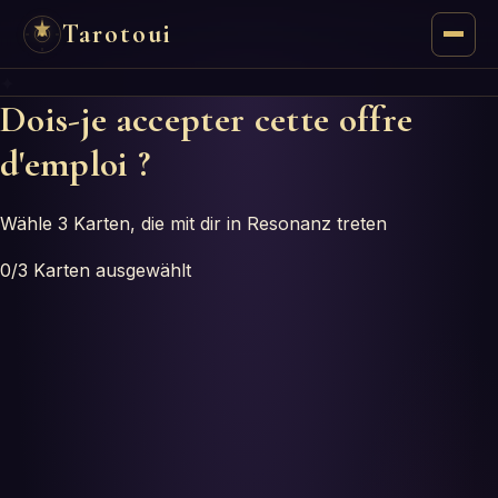
Tarotoui
✦
Tarot
Dois-je accepter cette offre
d'emploi ?
Chat
Réponses du Tarot
Wähle 3 Karten, die mit dir in Resonanz treten
0
/3
Karten ausgewählt
Oracles
Mancie
Astrologie
Numérologie