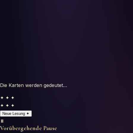
Horoscopes
Tests
Glossaire
Die Karten werden gedeutet…
✦ ✦ ✦
✦ ✦ ✦
Neue Lesung
✦
⏸️
Vorübergehende Pause