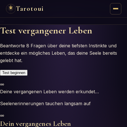
Tarotoui
∞
Tarot
Test vergangener Leben
Respostas do Tarot
Beantworte 8 Fragen über deine tiefsten Instinkte und
entdecke ein mögliches Leben, das deine Seele bereits
Oráculos
gelebt hat.
Mancias
Test beginnen
∞
Astrologia
Deine vergangenen Leben werden erkundet…
Numerologia
Seelenerinnerungen tauchen langsam auf
∞
Horóscopos
Dein vergangenes Leben