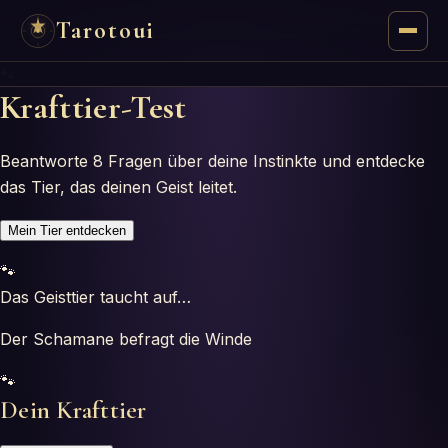
Tarotoui
🐾
Tarot
Krafttier-Test
Respostas do Tarot
Beantworte 8 Fragen über deine Instinkte und entdecke
das Tier, das deinen Geist leitet.
Oráculos
Mein Tier entdecken
Mancias
🐾
Das Geisttier taucht auf…
Astrologia
Der Schamane befragt die Winde
Numerologia
🐾
Dein Krafttier
Horóscopos