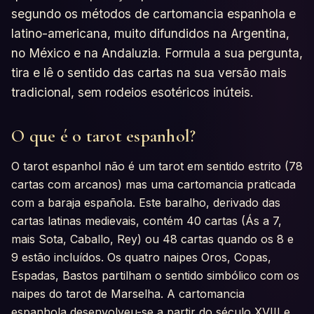
segundo os métodos de cartomancia espanhola e
latino-americana, muito difundidos na Argentina,
no México e na Andaluzia. Formula a sua pergunta,
tira e lê o sentido das cartas na sua versão mais
tradicional, sem rodeios esotéricos inúteis.
O que é o tarot espanhol?
O tarot espanhol não é um tarot em sentido estrito (78
cartas com arcanos) mas uma cartomancia praticada
com a baraja española. Este baralho, derivado das
cartas latinas medievais, contém 40 cartas (Ás a 7,
mais Sota, Caballo, Rey) ou 48 cartas quando os 8 e
9 estão incluídos. Os quatro naipes Oros, Copas,
Espadas, Bastos partilham o sentido simbólico com os
naipes do tarot de Marselha. A cartomancia
espanhola desenvolveu-se a partir do século XVIII e