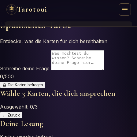
Tarotoui
Spanisches Tarot
Tarot
Entdecke, was die Karten für dich bereithalten
Respostas do Tarot
Oráculos
Schreibe deine Frage
0
/500
Mancias
🔮 Die Karten befragen
Wähle 3 Karten, die dich ansprechen
Astrologia
Ausgewählt:
0
/
3
Numerologia
← Zurück
Deine Lesung
Horóscopos
Karten werden befragt…