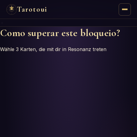
Tarotoui
✦
Tarot
Como superar este bloqueio?
Respostas do Tarot
Wähle 3 Karten, die mit dir in Resonanz treten
Oráculos
Mancias
Astrologia
Numerologia
Horóscopos