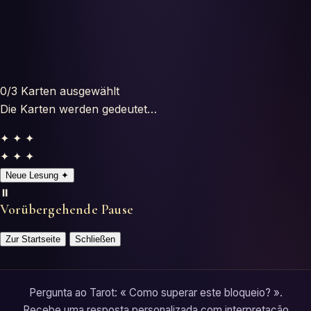
Testes
Glossário
0
/3
Karten ausgewählt
Die Karten werden gedeutet…
✦ ✦ ✦
✦ ✦ ✦
Neue Lesung
✦
⏸️
Vorübergehende Pause
Zur Startseite
Schließen
Pergunta ao Tarot: « Como superar este bloqueio? ».
Recebe uma resposta personalizada com interpretação