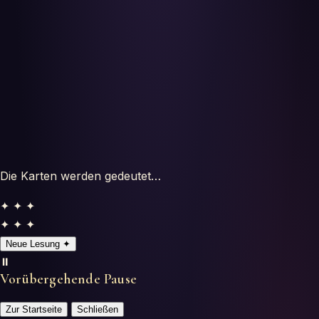
Testes
Glossário
Die Karten werden gedeutet…
✦ ✦ ✦
✦ ✦ ✦
Neue Lesung
✦
⏸️
Vorübergehende Pause
Zur Startseite
Schließen