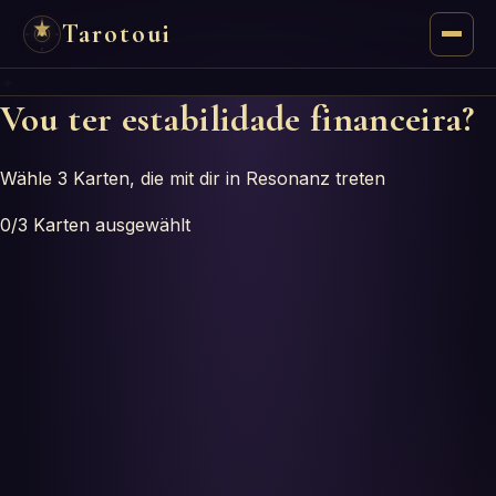
Tarotoui
✦
Tarot
Vou ter estabilidade financeira?
Respostas do Tarot
Wähle 3 Karten, die mit dir in Resonanz treten
Oráculos
0
/3
Karten ausgewählt
Mancias
Astrologia
Numerologia
Horóscopos