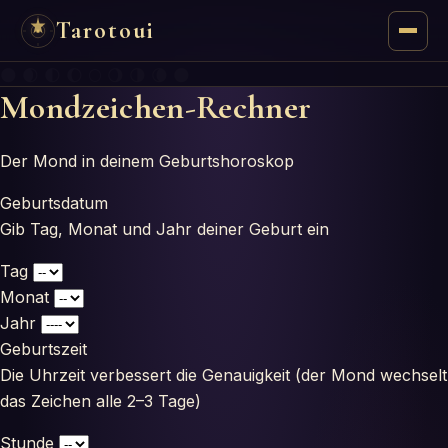
Tarotoui
🌑 🌒 🌓 🌔 🌕 🌖 🌗 🌘 🌑
Tarot
Mondzeichen-Rechner
Respostas do Tarot
Der Mond in deinem Geburtshoroskop
Oráculos
Geburtsdatum
Gib Tag, Monat und Jahr deiner Geburt ein
Mancias
Tag
Monat
Astrologia
Jahr
Geburtszeit
Numerologia
Die Uhrzeit verbessert die Genauigkeit (der Mond wechselt
das Zeichen alle 2–3 Tage)
Horóscopos
Stunde