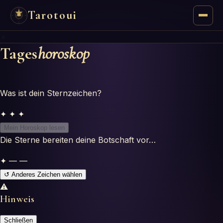
Tarotoui
✦
Tarot
Tages
horoskop
Respostas do Tarot
Was ist dein Sternzeichen?
Oráculos
✦ ✦ ✦
Mancias
Mein Horoskop lesen
Die Sterne bereiten deine Botschaft vor…
Astrologia
✦
—
—
↺ Anderes Zeichen wählen
Numerologia
⚠
Hinweis
Horóscopos
Schließen