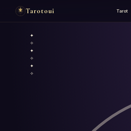
Tarotoui
Tarot
✦
✧
✦
✧
✦
✧