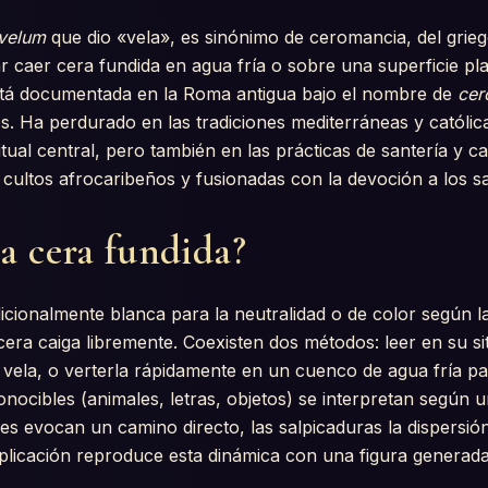
velum
que dio «vela», es sinónimo de ceromancia, del grie
ar caer cera fundida en agua fría o sobre una superficie pl
stá documentada en la Roma antigua bajo el nombre de
cer
os. Ha perdurado en las tradiciones mediterráneas y católi
itual central, pero también en las prácticas de santería y
 cultos afrocaribeños y fusionadas con la devoción a los s
a cera fundida?
icionalmente blanca para la neutralidad o de color según l
 cera caiga libremente. Coexisten dos métodos: leer en su si
 vela, o verterla rápidamente en un cuenco de agua fría pa
onocibles (animales, letras, objetos) se interpretan según u
les evocan un camino directo, las salpicaduras la dispersi
aplicación reproduce esta dinámica con una figura generada