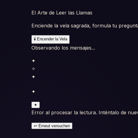
El Arte de Leer las Llamas
Enciende la vela sagrada, formula tu pregunt
🕯️
Encender la Vela
Observando los mensajes...
✦
✧
✦
✦
✦
Error al procesar la lectura. Inténtalo de nue
↩ Erneut versuchen