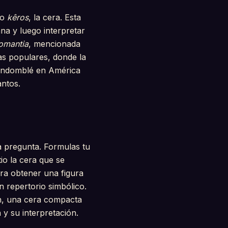
go
kêros
, la cera. Esta
ana y luego interpretar
omantia
, mencionada
cas populares, donde la
 candomblé en América
antos.
a pregunta. Formulas tu
tio la cera que se
ra obtener una figura
n repertorio simbólico.
ón, una cera compacta
 y su interpretación.