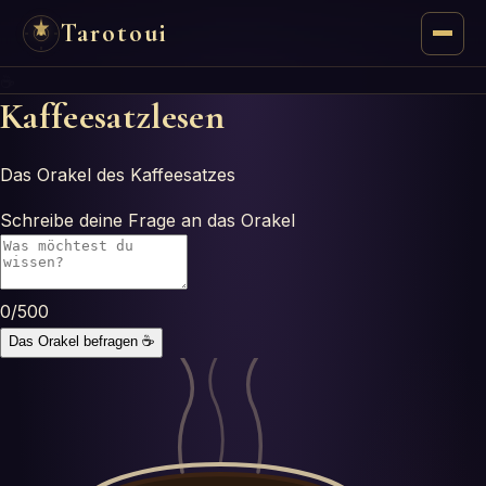
Tarotoui
☕
Tarot
Kaffeesatzlesen
Respuestas del Tarot
Das Orakel des Kaffeesatzes
Oráculos
Schreibe deine Frage an das Orakel
Mancias
0
/500
Astrología
Das Orakel befragen
☕
Numerología
Horóscopos