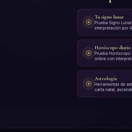
Tu signo lunar
Prueba Signo Lunar 
interpretación por 
registro.
Horóscopo diario
Prueba Horóscopo Di
online con interpre
sin registro.
Astrología
Herramientas de ast
carta natal, ascende
solar, compatibilid