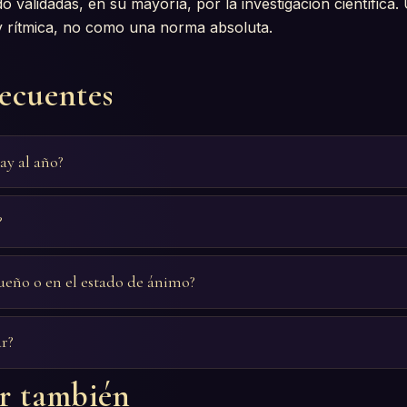
do validadas, en su mayoría, por la investigación científica
 y rítmica, no como una norma absoluta.
recuentes
ay al año?
?
sueño o en el estado de ánimo?
ar?
ar también