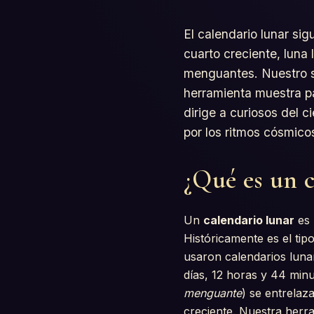
El calendario lunar sig
cuarto creciente, luna
menguantes. Nuestro sa
herramienta muestra pa
dirige a curiosos del c
por los ritmos cósmico
¿Qué es un c
Un
calendario lunar
es 
Históricamente es el ti
usaron calendarios lunar
días, 12 horas y 44 minu
menguante
) se entrelaz
creciente. Nuestra herra