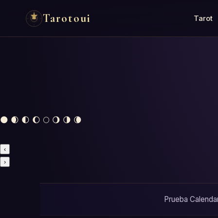
Tarotoui
Tarot
🌑 🌒 🌓 🌔 🌕 🌖 🌗 🌘
‹
›
Prueba Calendari