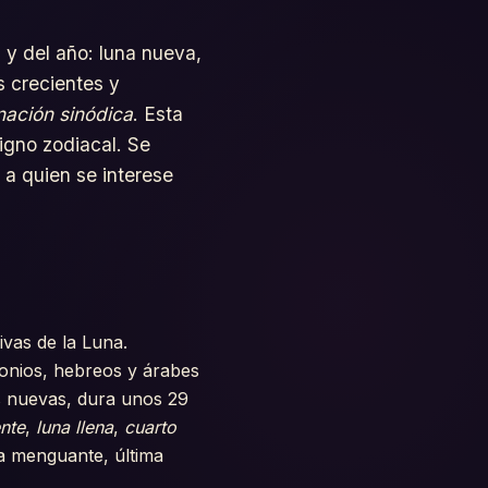
s y del año: luna nueva,
s crecientes y
nación sinódica
. Esta
igno zodiacal. Se
, a quien se interese
vas de la Luna.
lonios, hebreos y árabes
as nuevas, dura unos 29
ente
,
luna llena
,
cuarto
sa menguante, última