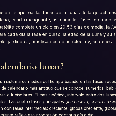
ue en tiempo real las fases de la Luna a lo largo del me
 llena, cuarto menguante, así como las fases intermedia
télite completa un ciclo en 29,53 días de media, la
lu
ra cada día la fase en curso, la edad de la Luna y su s
ielo, jardineros, practicantes de astrología y, en general
s.
alendario lunar?
un sistema de medida del tiempo basado en las fases sucesi
po de calendario más antiguo que se conoce: sumerios, babi
es o lunisolares. El mes sinódico, intervalo entre dos lun
tos. Las cuatro fases principales (
luna nueva
,
cuarto creci
an con fases intermedias: creciente, gibosa creciente, gibo
mienta refleja esa progresión continua día a día.