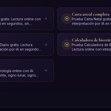
Carta astral completa
gratis. Lectura online con
Prueba Carta Natal grati
IA en segundos, sin
interpretación por IA en
registro.
Calculadora de biorri
ario gratis. Lectura
Prueba Calculadora de Bi
tación por IA en segundos,
Lectura online con inter
segundos, sin registro.
rología online con IA:
nte, signo lunar, signo
ad…