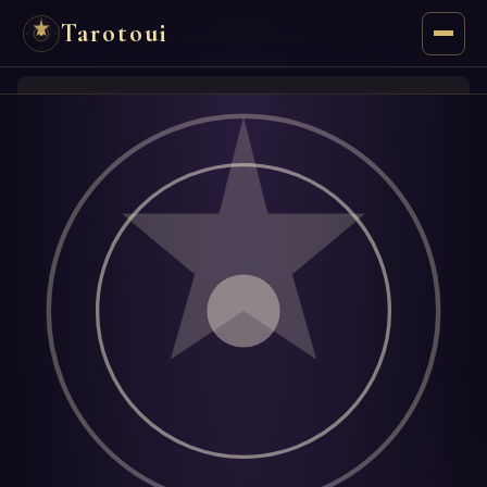
Tarotoui
Tarot
Chat
Tarot-Antworten
Orakel
Mantik
Astrologie
Numerologie