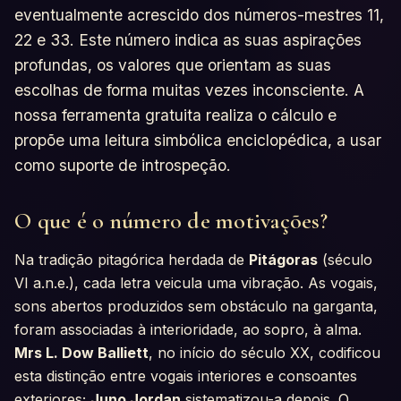
eventualmente acrescido dos números-mestres 11,
22 e 33. Este número indica as suas aspirações
profundas, os valores que orientam as suas
escolhas de forma muitas vezes inconsciente. A
nossa ferramenta gratuita realiza o cálculo e
propõe uma leitura simbólica enciclopédica, a usar
como suporte de introspeção.
O que é o número de motivações?
Na tradição pitagórica herdada de
Pitágoras
(século
VI a.n.e.), cada letra veicula uma vibração. As vogais,
sons abertos produzidos sem obstáculo na garganta,
foram associadas à interioridade, ao sopro, à alma.
Mrs L. Dow Balliett
, no início do século XX, codificou
esta distinção entre vogais interiores e consoantes
exteriores;
Juno Jordan
sistematizou-a depois. O