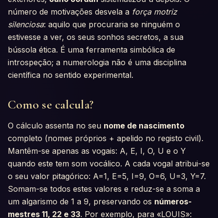
número de motivações desvela a
força motriz
silenciosa
: aquilo que procuraria se ninguém o
estivesse a ver, os seus sonhos secretos, a sua
bússola ética. É uma ferramenta simbólica de
introspeção; a numerologia não é uma disciplina
científica no sentido experimental.
Como se calcula?
O cálculo assenta no seu
nome de nascimento
completo (nomes próprios + apelido no registo civil).
Mantêm-se apenas as vogais: A, E, I, O, U e o Y
quando este tem som vocálico. A cada vogal atribui-se
o seu valor pitagórico: A=1, E=5, I=9, O=6, U=3, Y=7.
Somam-se todos estes valores e reduz-se a soma a
um algarismo de 1 a 9, preservando os
números-
mestres 11, 22 e 33
. Por exemplo, para «LOUIS»: