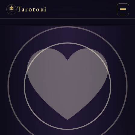
Tarotoui
Tarot
Respostas do Tarot
Oráculos
Mancias
Astrologia
Numerologia
Horóscopos