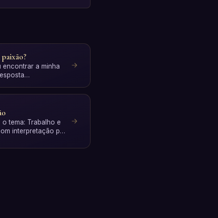
 paixão?
u encontrar a minha
resposta
pretação I…
ão
e o tema: Trabalho e
com interpretação por