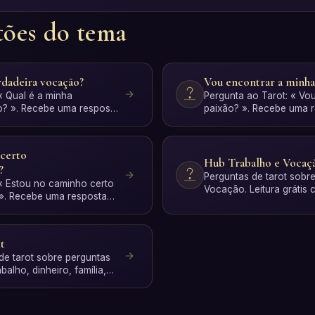
tões do tema
rdadeira vocação?
Vou encontrar a minha
« Qual é a minha
Pergunta ao Tarot: « Vo
o? ». Recebe uma resposta
paixão? ». Recebe uma 
interpreta…
personalizada com inter
 certo
Hub Trabalho e Vocaç
?
Perguntas de tarot sobr
 « Estou no caminho certo
Vocação. Leitura grátis 
 ». Recebe uma resposta
IA.
int…
t
 de tarot sobre perguntas
balho, dinheiro, família,