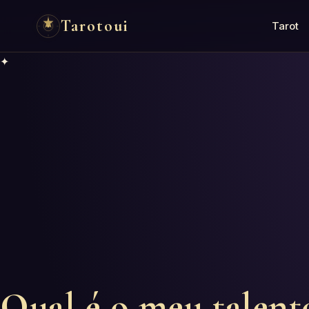
Tarotoui
Tarot
✦
Qual é o meu talent