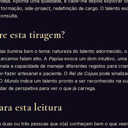
deja. Aponta uma qualidade, e cabe-lhe depois explorar o
 formação, side-project, redefinição de cargo. O talento e
consulta.
e esta tiragem?
tas ilumina bem o tema: natureza do talento adormecido, o 
 arcanos falam alto. A
Papisa
evoca um dom intuitivo, uma l
nala a capacidade de manejar diferentes registos para cria
-fazer artesanal e paciente. O
Rei de Copas
pode sinalizar
 O
Mundo
indica um talento pronto a ser reconhecido na su
ar de perspetiva para ver o que já carrega.
ra esta leitura
 a duas ou três pessoas que o(a) conheçam bem o que vee