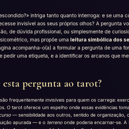
escondido?» intriga tanto quanto interroga: e se uma 
cesse invisível aos seus próprios olhos? A pergunta v
, de dúvida profissional, ou simplesmente de curiosid
psicométrico, mas propõe uma
leitura simbólica dos s
ágina acompanha-o(a) a formular a pergunta de uma fo
 pedir uma etiqueta, e a identificar os arcanos que m
 esta pergunta ao tarot?
s são frequentemente invisíveis para quem os carrega: exe
dos. O tarot oferece um espelho onde essas evidências t
curso
— sensibilidade aos outros, sentido de organização, 
intuição apurada — e o
terreno
onde poderia encarnar-se. A l