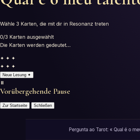
Wähle 3 Karten, die mit dir in Resonanz treten
0
/3
Karten ausgewählt
Die Karten werden gedeutet…
✦ ✦ ✦
✦ ✦ ✦
Neue Lesung
✦
⏸️
Vorübergehende Pause
Zur Startseite
Schließen
Pergunta ao Tarot: « Qual é o me