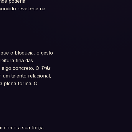
nde poderia
scondido revela-se na
que o bloqueia, o gesto
eitura fina das
r algo concreto. O
Três
 um talento relacional,
a plena forma. O
m como a sua força.