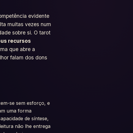
competência evidente
olta muitas vezes num
ade sobre si. O tarot
eus recursos
rma que abre a
elhor falam dos dons
rcem-se sem esforço, e
omam uma forma
capacidade de síntese,
eitura não lhe entrega