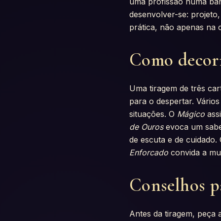
uma profissão numa ban
desenvolver-se: projeto,
prática, não apenas na 
Como decorr
Uma tiragem de três car
para o despertar. Vários
situações. O
Mágico
assi
de Ouros
evoca um saber
de escuta e de cuidado.
Enforcado
convida a mud
Conselhos pa
Antes da tiragem, peça