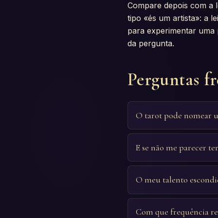
Compare depois com a le
tipo «és um artista»: a l
para experimentar uma pi
da pergunta.
Perguntas f
O tarot pode nomear u
E se não me parecer te
O meu talento escondid
Com que frequência re