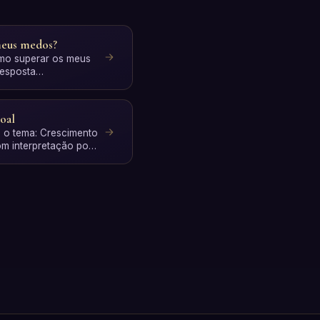
meus medos?
omo superar os meus
esposta
pretação IA.…
oal
e o tema: Crescimento
com interpretação por