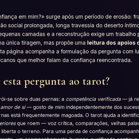
fiança em mim?» surge após um período de erosão: frac
ação social prolongada, longa travessia do deserto íntim
equenas camadas e a reconstrução exige um trabalho p
ma única tiragem, mas propõe uma
leitura dos apoios 
Esta página acompanha a formulação da pergunta com lu
canos que melhor falam da confiança reencontrada.
 esta pergunta ao tarot?
rói-se sobre duas pernas: a
competência verificada
— já re
o
amor de si
— gosto de mim independentemente dos sucess
rnas está frequentemente magoada. O tarot ajuda a identifi
eriores
que roem — voz crítica, comparações, velhas palavr
: liberta o terreno. Para uma perda de confiança acompanh