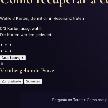
Wähle 3 Karten, die mit dir in Resonanz treten
0
/3
Karten ausgewählt
Die Karten werden gedeutet…
✦ ✦ ✦
✦ ✦ ✦
Neue Lesung
✦
⏸️
Vorübergehende Pause
Zur Startseite
Schließen
Pergunta ao Tarot: « Como recupe