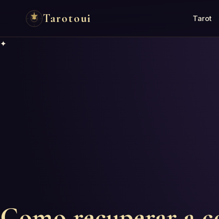
Tarotoui
Tarot
✦
Como recuperar a c