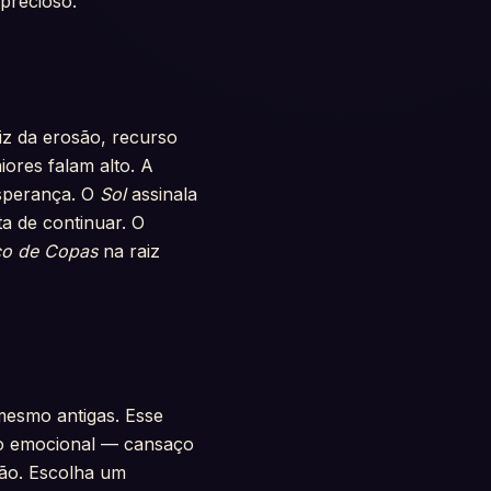
precioso.
iz da erosão, recurso
iores falam alto. A
sperança. O
Sol
assinala
a de continuar. O
co de Copas
na raiz
mesmo antigas. Esse
ndo emocional — cansaço
ção. Escolha um