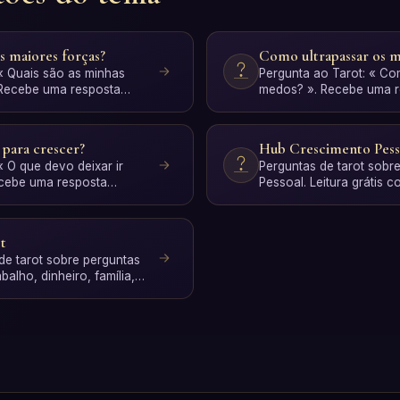
s maiores forças?
Como ultrapassar os 
 « Quais são as minhas
Pergunta ao Tarot: « C
 Recebe uma resposta
medos? ». Recebe uma r
interpret…
personalizada com inter
 para crescer?
Hub Crescimento Pess
« O que devo deixar ir
Perguntas de tarot sobr
ecebe uma resposta
Pessoal. Leitura grátis 
interpreta…
IA.
t
 de tarot sobre perguntas
balho, dinheiro, família,