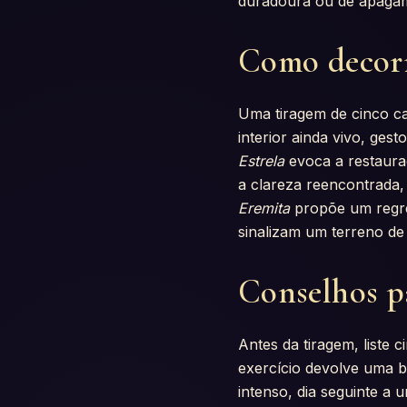
duradoura ou de apaga
Como decorr
Uma tiragem de cinco ca
interior ainda vivo, ges
Estrela
evoca a restaura
a clareza reencontrada,
Eremita
propõe um regre
sinalizam um terreno de 
Conselhos pa
Antes da tiragem, liste
exercício devolve uma b
intenso, dia seguinte a 