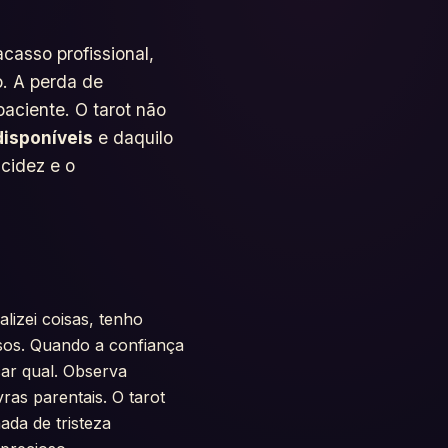
asso profissional,
o. A perda de
aciente. O tarot não
disponíveis
e daquilo
cidez e o
alizei coisas, tenho
os. Quando a confiança
car qual. Observa
as parentais. O tarot
ada de tristeza