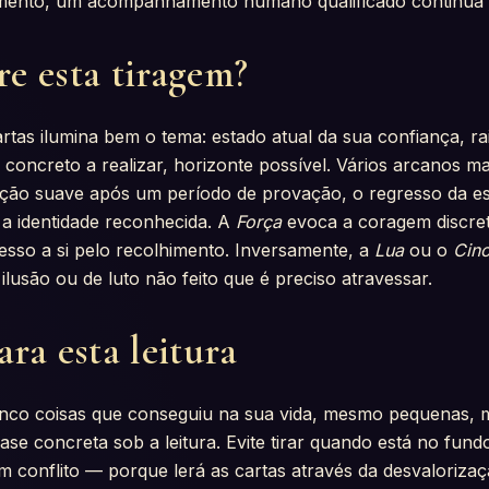
mento, um acompanhamento humano qualificado continua 
e esta tiragem?
rtas ilumina bem o tema: estado atual da sua confiança, ra
to concreto a realizar, horizonte possível. Vários arcanos ma
ção suave após um período de provação, o regresso da e
 a identidade reconhecida. A
Força
evoca a coragem discret
sso a si pelo recolhimento. Inversamente, a
Lua
ou o
Cin
ilusão ou de luto não feito que é preciso atravessar.
ra esta leitura
 cinco coisas que conseguiu na sua vida, mesmo pequenas, 
ase concreta sob a leitura. Evite tirar quando está no fu
um conflito — porque lerá as cartas através da desvaloriza