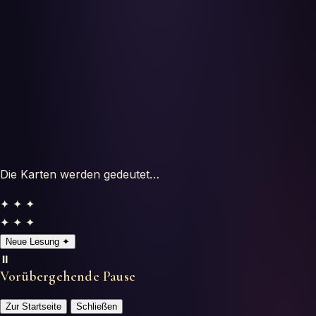
Testes
Glossário
Die Karten werden gedeutet…
✦ ✦ ✦
✦ ✦ ✦
Neue Lesung
✦
⏸️
Vorübergehende Pause
Zur Startseite
Schließen