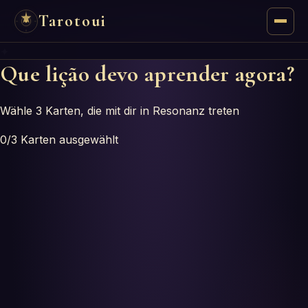
Tarotoui
✦
Tarot
Que lição devo aprender agora?
Respostas do Tarot
Wähle 3 Karten, die mit dir in Resonanz treten
Oráculos
0
/3
Karten ausgewählt
Mancias
Astrologia
Numerologia
Horóscopos