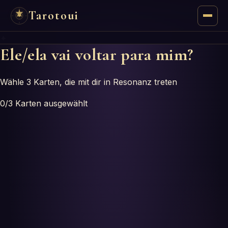
Tarotoui
✦
Tarot
Ele/ela vai voltar para mim?
Respostas do Tarot
Wähle 3 Karten, die mit dir in Resonanz treten
Oráculos
0
/3
Karten ausgewählt
Mancias
Astrologia
Numerologia
Horóscopos