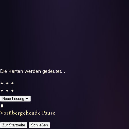
Testes
Glossário
Die Karten werden gedeutet…
✦ ✦ ✦
✦ ✦ ✦
Neue Lesung
✦
⏸️
Vorübergehende Pause
Zur Startseite
Schließen