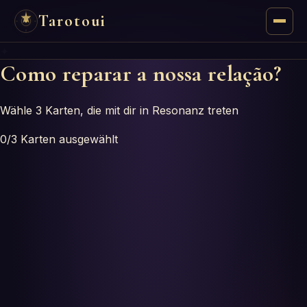
Tarotoui
✦
Tarot
Como reparar a nossa relação?
Respostas do Tarot
Wähle 3 Karten, die mit dir in Resonanz treten
Oráculos
0
/3
Karten ausgewählt
Mancias
Astrologia
Numerologia
Horóscopos