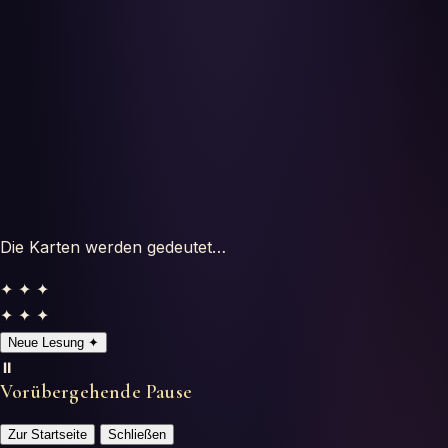
Testes
Glossário
Die Karten werden gedeutet…
✦ ✦ ✦
✦ ✦ ✦
Neue Lesung
✦
⏸️
Vorübergehende Pause
Zur Startseite
Schließen