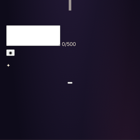
Horoscopes
Tests
Glossaire
0/500
◉
✦