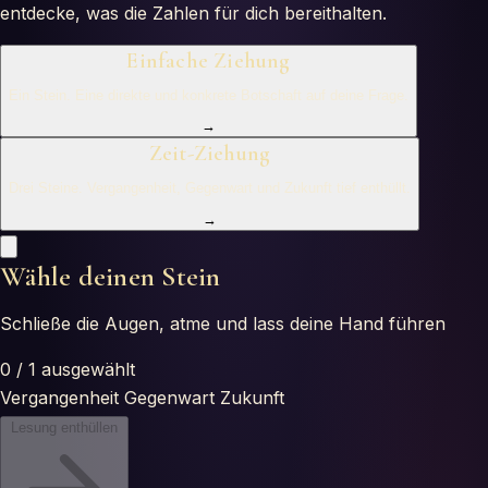
entdecke, was die Zahlen für dich bereithalten.
Horoscopes
Einfache Ziehung
Tests
Ein Stein. Eine direkte und konkrete Botschaft auf deine Frage.
Glossaire
→
Zeit-Ziehung
Drei Steine. Vergangenheit, Gegenwart und Zukunft tief enthüllt.
→
Wähle deinen Stein
Schließe die Augen, atme und lass deine Hand führen
0
/
1
ausgewählt
Vergangenheit
Gegenwart
Zukunft
Lesung enthüllen