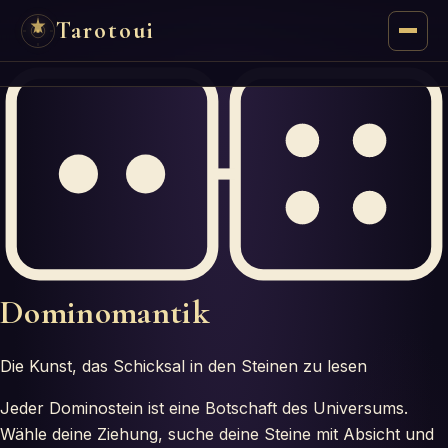
Tarotoui
Tarot
Chat
Réponses du Tarot
Oracles
Dominomantik
Mancie
Astrologie
Die Kunst, das Schicksal in den Steinen zu lesen
Jeder Dominostein ist eine Botschaft des Universums.
Numérologie
Wähle deine Ziehung, suche deine Steine mit Absicht und