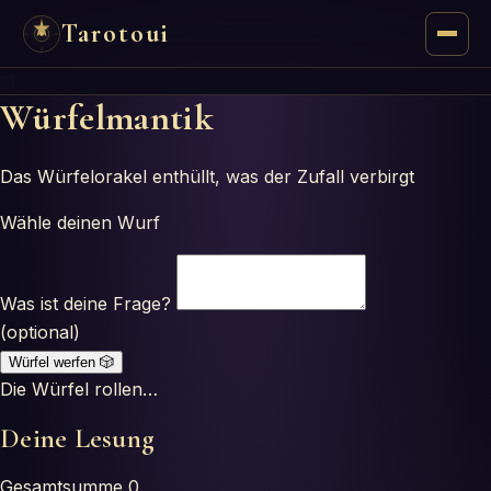
Tarotoui
⚄
Tarot
Würfelmantik
Chat
Das Würfelorakel enthüllt, was der Zufall verbirgt
Réponses du Tarot
Wähle deinen Wurf
Oracles
Was ist deine Frage?
(optional)
Mancie
Würfel werfen
🎲
Die Würfel rollen…
Astrologie
Deine Lesung
Numérologie
Gesamtsumme
0