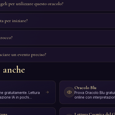
geli per utilizzare questo oracolo?
ta per iniziare?
arocco?
ciare un evento preciso?
e anche
Oracolo Blu
ne gratuitamente. Lettura
Prova Oracolo Blu gratui
azione IA in pochi
online con interpretazio
istra…
secondi, senza registraz
tuna
Lettura Cosmica del 