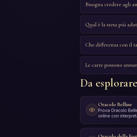
Bisogna credere agli an
Qual è la stesa più adat
Che differenza con il t
Le carte possono annun
Da esplorar
Oracolo Belline
Prova Oracolo Belli
online con interpret
secondi, senza reg
Oracolo della For