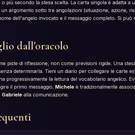
 o più secondo la stesa scelta. La carta singola è adatta a 
a un argomento sotto tre angolazioni (situazione, azione, ris
l nome dell'angelo invocato e il messaggio completo. Si può ri
lio dall'oracolo
e piste di riflessione, non come previsioni rigide. Una stes
enza determinarla. Tieni un diario per collegare le carte estr
a progressivamente la lettura del vocabolario angelico. Evit
gire il primo messaggio.
Michele
è tradizionalmente associa
,
Gabriele
alla comunicazione.
equenti