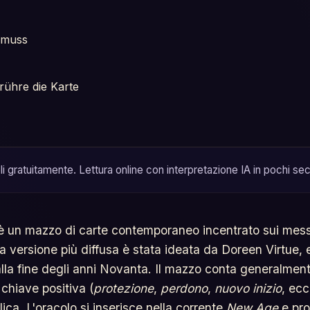
 muss
rühre die Karte
i gratuitamente. Lettura online con interpretazione IA in pochi sec
 è un mazzo di carte contemporaneo incentrato sui messag
a versione più diffusa è stata ideata da Doreen Virtue, 
alla fine degli anni Novanta. Il mazzo conta generalmen
chiave positiva (
protezione
,
perdono
,
nuovo inizio
, ecc
ca. L'oracolo si inserisce nella corrente
New Age
e pro