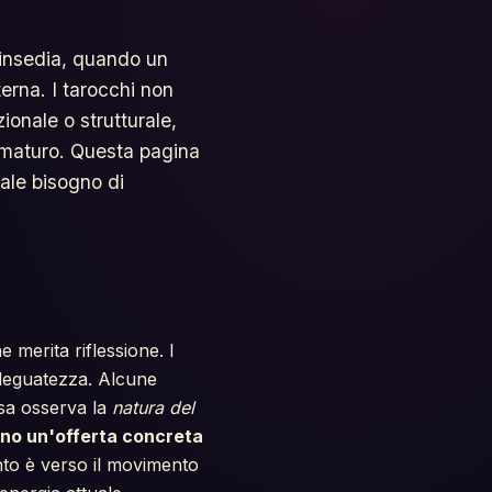
insedia, quando un
erna. I tarocchi non
zionale o strutturale,
maturo. Questa pagina
ale bisogno di
 merita riflessione. I
adeguatezza. Alcune
esa osserva la
natura del
ono un'offerta concreta
nto è verso il movimento