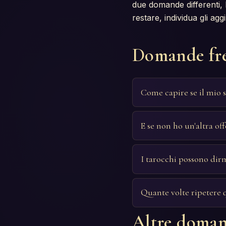
due domande differenti, l
restare, individua gli ag
Domande fr
Come capire se il mio 
E se non ho un'altra off
I tarocchi possono dir
Quante volte ripetere
Altre doman