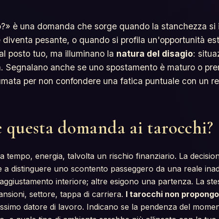
?» è una domanda che sorge quando la stanchezza si 
diventa pesante, o quando si profila un'opportunità est
al posto tuo, ma illuminano la
natura del disagio
: situa
. Segnalano anche se uno spostamento è maturo o pre
umata per non confondere una fatica puntuale con un re
e questa domanda ai tarocchi?
empo, energia, talvolta un rischio finanziario. La decisione
e a distinguere uno scontento passeggero da una reale in
 aggiustamento interiore; altre esigono una partenza. La st
sioni, settore, tappa di carriera.
I tarocchi non propong
rossimo datore di lavoro. Indicano se la pendenza del mome