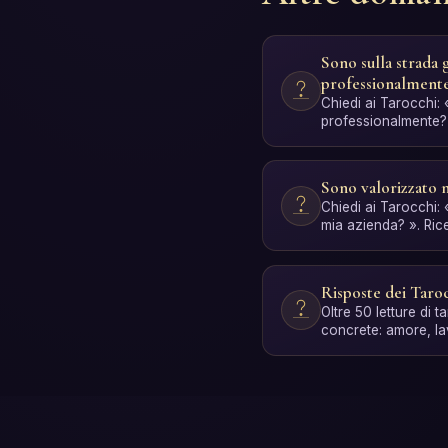
Sono sulla strada 
professionalment
Chiedi ai Tarocchi:
professionalmente? 
personale con inte
Sono valorizzato n
Chiedi ai Tarocchi:
mia azienda? ». Ric
con interpretazio…
Risposte dei Taro
Oltre 50 letture di
concrete: amore, la
spiritualità e cresci