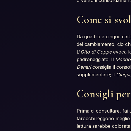
o verso il consolidamento
Come si svol
Da quattro a cinque cart
del cambiamento, ciò che t
L'
Otto di Coppe
evoca la
padroneggiato. Il
Mondo
Denari
consiglia il conso
supplementare; il
Cinque
Consigli per
Prima di consultare, fai 
tarocchi leggono meglio 
lettura sarebbe colorata