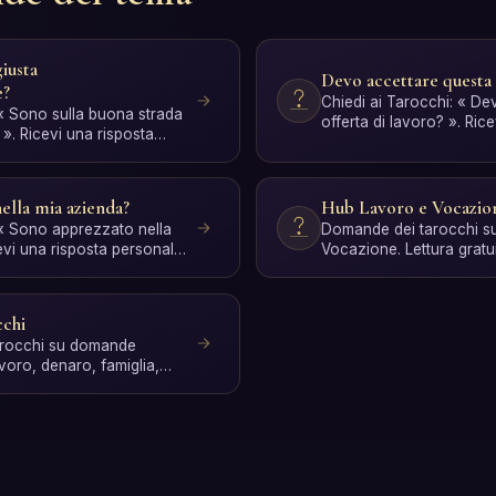
giusta
Devo accettare questa 
e?
Chiedi ai Tarocchi: « De
 « Sono sulla buona strada
offerta di lavoro? ». Ric
». Ricevi una risposta
personale con interpr…
r…
ella mia azienda?
Hub Lavoro e Vocazio
 « Sono apprezzato nella
Domande dei tarocchi su
evi una risposta personale
Vocazione. Lettura gratu
interpretazione IA.
cchi
 tarocchi su domande
voro, denaro, famiglia,
ta …