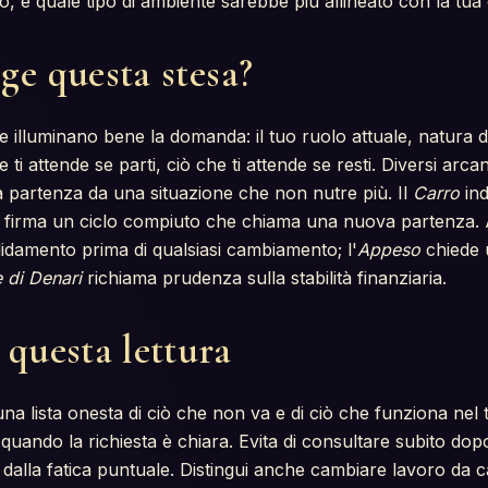
, e quale tipo di ambiente sarebbe più allineato con la tua 
ge questa stesa?
e illuminano bene la domanda: il tuo ruolo attuale, natura d
i attende se parti, ciò che ti attende se resti. Diversi arcani
 partenza da una situazione che non nutre più. Il
Carro
ind
firma un ciclo compiuto che chiama una nuova partenza. Al
lidamento prima di qualsiasi cambiamento; l'
Appeso
chiede u
 di Denari
richiama prudenza sulla stabilità finanziaria.
 questa lettura
una lista onesta di ciò che non va e di ciò che funziona nel t
quando la richiesta è chiara. Evita di consultare subito dopo
 dalla fatica puntuale. Distingui anche cambiare lavoro da 