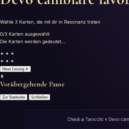
Wähle 3 Karten, die mit dir in Resonanz treten
0
/3
Karten ausgewählt
Die Karten werden gedeutet…
✦ ✦ ✦
✦ ✦ ✦
Neue Lesung
✦
⏸️
Vorübergehende Pause
Zur Startseite
Schließen
Chiedi ai Tarocchi: « Devo camb