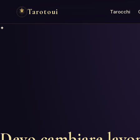
Tarotoui
Tarocchi
✦
Devo cambiare lavo