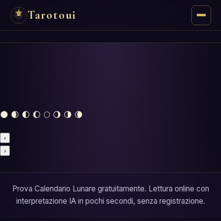
Tarotoui
Tarocchi
Chat
Risposte dei Tarocchi
🌑 🌒 🌓 🌔 🌕 🌖 🌗 🌘
Oracoli
‹
Manzie
›
Astrologia
Prova Calendario Lunare gratuitamente. Lettura online con
interpretazione IA in pochi secondi, senza registrazione.
Numerologia