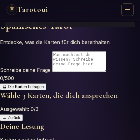
Tarotoui
Spanisches Tarot
Tarot
Entdecke, was die Karten für dich bereithalten
Respuestas del Tarot
Oráculos
Schreibe deine Frage
0
/500
Mancias
🔮 Die Karten befragen
Wähle 3 Karten, die dich ansprechen
Astrología
Ausgewählt:
0
/
3
Numerología
← Zurück
Deine Lesung
Horóscopos
Karten werden befragt…