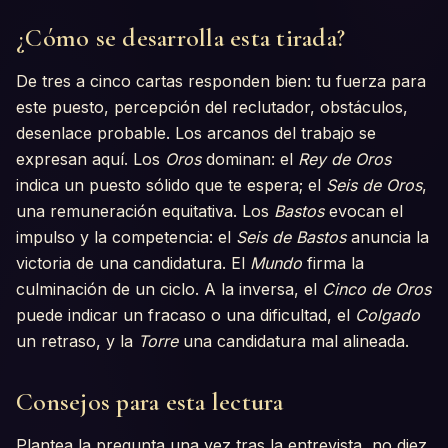
¿Cómo se desarrolla esta tirada?
De tres a cinco cartas responden bien: tu fuerza para
este puesto, percepción del reclutador, obstáculos,
desenlace probable. Los arcanos del trabajo se
expresan aquí. Los
Oros
dominan: el
Rey de Oros
indica un puesto sólido que te espera; el
Seis de Oros
,
una remuneración equitativa. Los
Bastos
evocan el
impulso y la competencia: el
Seis de Bastos
anuncia la
victoria de una candidatura. El
Mundo
firma la
culminación de un ciclo. A la inversa, el
Cinco de Oros
puede indicar un fracaso o una dificultad, el
Colgado
un retraso, y la
Torre
una candidatura mal alineada.
Consejos para esta lectura
Plantea la pregunta una vez tras la entrevista, no diez.