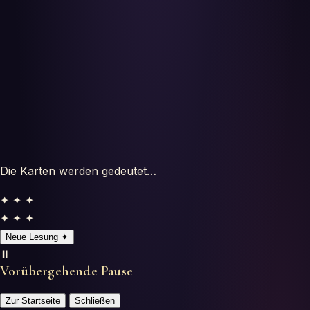
Tests
Glosario
Die Karten werden gedeutet…
✦ ✦ ✦
✦ ✦ ✦
Neue Lesung
✦
⏸️
Vorübergehende Pause
Zur Startseite
Schließen