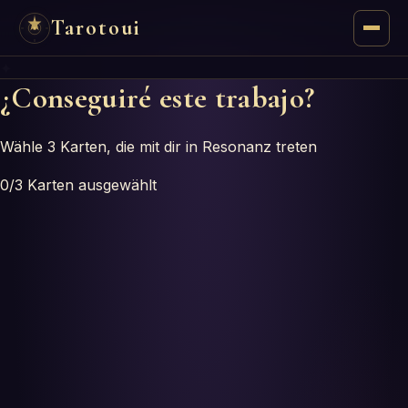
Tarotoui
✦
Tarot
¿Conseguiré este trabajo?
Respuestas del Tarot
Wähle 3 Karten, die mit dir in Resonanz treten
Oráculos
0
/3
Karten ausgewählt
Mancias
Astrología
Numerología
Horóscopos