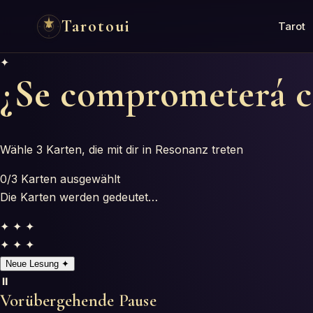
Tarotoui
Tarot
✦
¿Se comprometerá 
Wähle 3 Karten, die mit dir in Resonanz treten
0
/3
Karten ausgewählt
Die Karten werden gedeutet…
✦ ✦ ✦
✦ ✦ ✦
Neue Lesung
✦
⏸️
Vorübergehende Pause