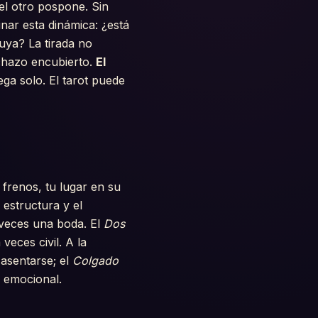
el otro pospone. Sin
inar esta dinámica: ¿está
tuya? La tirada no
chazo encubierto.
El
ega solo. El tarot puede
 frenos, tu lugar en su
estructura y el
 veces una boda. El
Dos
veces civil. A la
 asentarse; el
Colgado
d emocional.