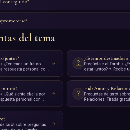
tá conseguido?
mprometerse?
ntas del tema
o juntos?
¿Estamos destinados a 
: « ¿Tenemos un futuro
Pregúntale al Tarot: « ¿
na respuesta personal con
estar juntos? ». Recibe 
G…
personal con interpreta
a por mí?
Hub Amor y Relacion
 « ¿Qué siente él/ella por
Preguntas de tarot sobre
respuesta personal con
Relaciones. Tirada gratu
por IA.
rot
de tarot sobre preguntas
bajo, dinero, familia,