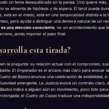
do un tema desequilibrado en la pareja. Uno quiere más, 
o se alimenta de hipótesis y de espera. El tarot puede ilum
e, está en el
miedo
, está en una
temporalidad distinta
a la 
iso, pero ayuda a distinguir una demora natural de un re
es una elección consciente
, no un acontecimiento que ll
terreno, jamás imponer el paso final.
arrolla esta tirada?
ien la pregunta: su relación actual con el compromiso, sus
bable. El
Emperador
es el arcano más claro para evocar la 
Cuatro de Bastos
anuncia una celebración de estabilidad, a
lusividad emergente. La
Justicia
evoca un contrato claro, a 
 Bastos
indica a alguien aún en movimiento, poco listo para
rolongada; el
Cuatro de Copas
traduce una indisponibilida