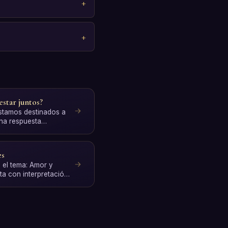
estar juntos?
Estamos destinados a
una respuesta
c…
es
 el tema: Amor y
ita con interpretación