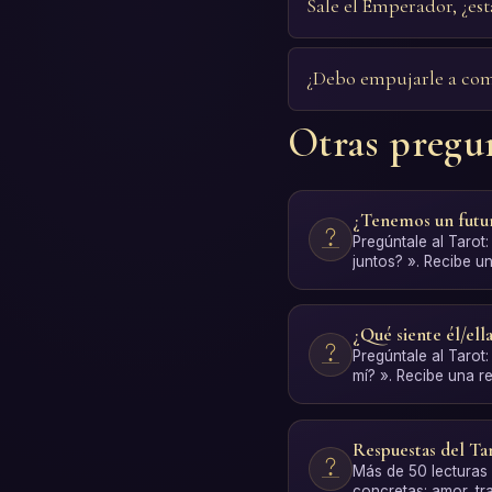
Sale el Emperador, ¿es
¿Debo empujarle a co
Otras pregu
¿Tenemos un futur
Pregúntale al Tarot
juntos? ». Recibe u
interpretación IA. 
¿Qué siente él/ell
Pregúntale al Tarot:
mí? ». Recibe una 
interpretación IA. …
Respuestas del Ta
Más de 50 lecturas 
concretas: amor, tra