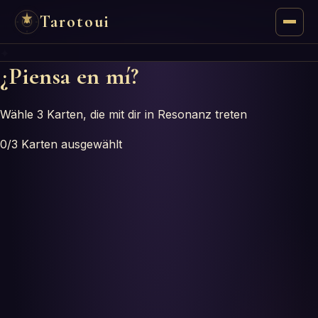
Tarotoui
✦
Tarot
¿Piensa en mí?
Respuestas del Tarot
Wähle 3 Karten, die mit dir in Resonanz treten
Oráculos
0
/3
Karten ausgewählt
Mancias
Astrología
Numerología
Horóscopos