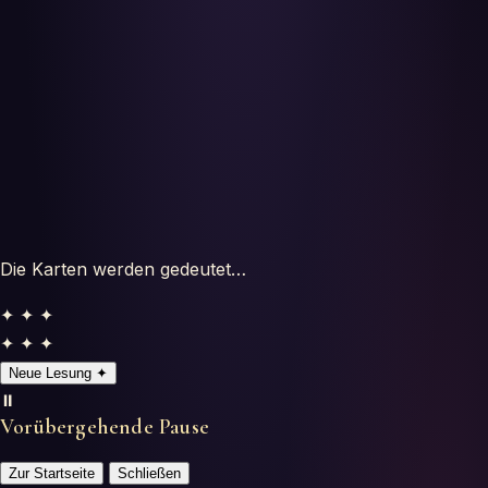
Tests
Glosario
Die Karten werden gedeutet…
✦ ✦ ✦
✦ ✦ ✦
Neue Lesung
✦
⏸️
Vorübergehende Pause
Zur Startseite
Schließen