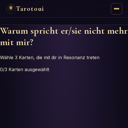
Tarotoui
✦
Tarot
Warum spricht er/sie nicht mehr
mit mir?
Chat
Tarot-Antworten
Wähle 3 Karten, die mit dir in Resonanz treten
0
/3
Karten ausgewählt
Orakel
Mantik
Astrologie
Numerologie