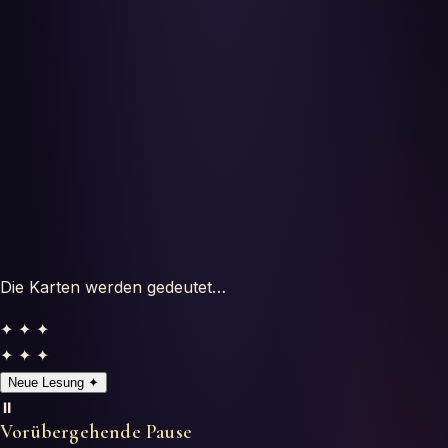
Horoskope
Tests
Glossar
Die Karten werden gedeutet…
✦ ✦ ✦
✦ ✦ ✦
Neue Lesung
✦
⏸️
Vorübergehende Pause