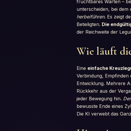
fruchtbares Warten – b
unterscheiden, bei dem 
herbeiführen
. Es zeigt 
Beteiligten.
Die endgülti
der Reichweite der Legu
Wie läuft di
Eine
einfache Kreuzle
Verbindung, Empfinden d
Entwicklung. Mehrere Ar
Rückkehr aus der Verga
jeder Bewegung hin.
Der
bewusste Ende eines Zy
Die KI verwebt das Ganz