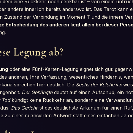
ei dem eine Rückkehr noch denkbar ist – von einem unfru
der andere innerlich bereits anderswo ist. Das Tarot kann 
den Zustand der Verbindung im Moment T und die innere Ve
ge Entscheidung des anderen liegt allein bei dieser Pers
ng.
ese Legung ab?
gung
oder eine Fünf-Karten-Legung eignet sich gut: gegenwä
es anderen, Ihre Verfassung, wesentliches Hindernis, wah
kana sprechen hier deutlich. Die
Sechs der Kelche
verweist
ngenheit.
Der Gehängte
deutet auf einen Aufschub, ein no
 Tod
kündigt keine Rückkehr an, sondern eine Verwandlu
klus.
Das Gericht
ist das deutlichste Arkanum für einen Ruf
e zu einer nuancierten Antwort statt eines einfachen Ja od