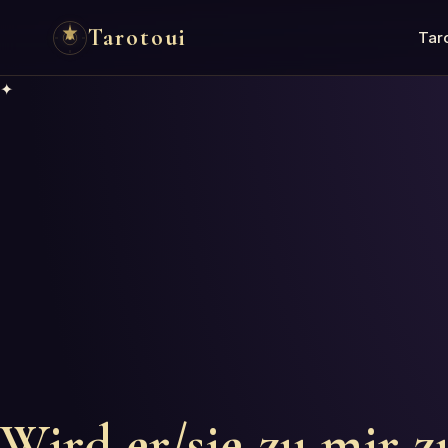
Tarotoui
Tar
✦
Wird er/sie zu mir 