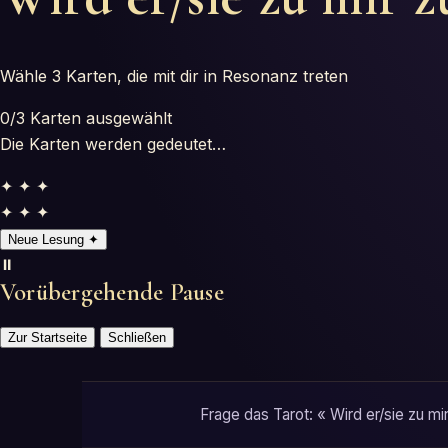
Wähle 3 Karten, die mit dir in Resonanz treten
0
/3
Karten ausgewählt
Die Karten werden gedeutet…
✦ ✦ ✦
✦ ✦ ✦
Neue Lesung
✦
⏸️
Vorübergehende Pause
Zur Startseite
Schließen
Frage das Tarot: « Wird er/sie zu m