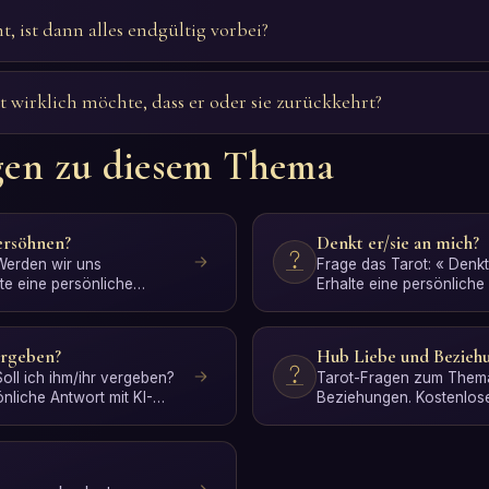
, ist dann alles endgültig vorbei?
 wirklich möchte, dass er oder sie zurückkehrt?
gen zu diesem Thema
ersöhnen?
Denkt er/sie an mich?
 Werden wir uns
Frage das Tarot: « Denkt
te eine persönliche
Erhalte eine persönliche 
pretation. Kos…
Interpretation. Kostenl…
vergeben?
Hub Liebe und Bezieh
Soll ich ihm/ihr vergeben?
Tarot-Fragen zum Thema
önliche Antwort mit KI-
Beziehungen. Kostenlose
Interpretation.