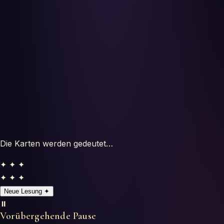
Horoskope
Tests
Glossar
Die Karten werden gedeutet…
✦ ✦ ✦
✦ ✦ ✦
Neue Lesung
✦
⏸️
Vorübergehende Pause