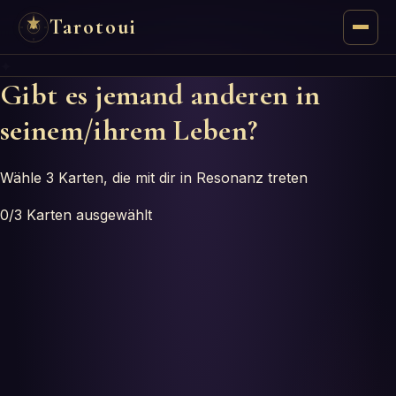
Tarotoui
✦
Tarot
Gibt es jemand anderen in
seinem/ihrem Leben?
Chat
Tarot-Antworten
Wähle 3 Karten, die mit dir in Resonanz treten
0
/3
Karten ausgewählt
Orakel
Mantik
Astrologie
Numerologie