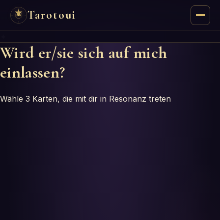
Tarotoui
✦
Tarot
Wird er/sie sich auf mich
einlassen?
Chat
Tarot-Antworten
Wähle 3 Karten, die mit dir in Resonanz treten
Orakel
Mantik
Astrologie
Numerologie