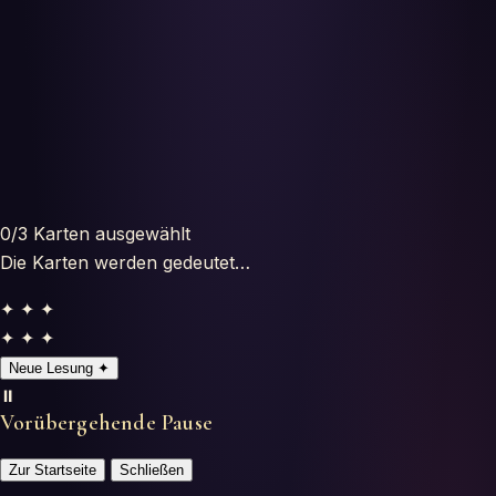
Horoskope
Tests
Glossar
0
/3
Karten ausgewählt
Die Karten werden gedeutet…
✦ ✦ ✦
✦ ✦ ✦
Neue Lesung
✦
⏸️
Vorübergehende Pause
Zur Startseite
Schließen