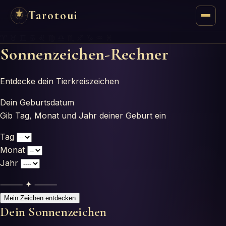
Tarotoui
♈ ♉ ♊ ♋ ♌ ♍ ♎ ♏ ♐ ♑ ♒ ♓
Tarot
Sonnenzeichen-Rechner
Chat
Entdecke dein Tierkreiszeichen
Tarot-Antworten
Dein Geburtsdatum
Gib Tag, Monat und Jahr deiner Geburt ein
Orakel
Tag
Monat
Mantik
Jahr
Astrologie
⸻ ✦ ⸻
Mein Zeichen entdecken
Numerologie
Dein Sonnenzeichen