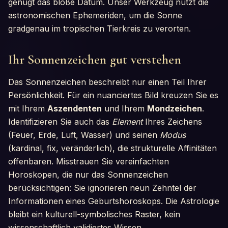
genügt das bloße Datum. Unser Werkzeug nutzt die
astronomischen Ephemeriden, um die Sonne
gradgenau im tropischen Tierkreis zu verorten.
Ihr Sonnenzeichen gut verstehen
Das Sonnenzeichen beschreibt nur einen Teil Ihrer
Persönlichkeit. Für ein nuanciertes Bild kreuzen Sie es
mit Ihrem
Aszendenten
und Ihrem
Mondzeichen
.
Identifizieren Sie auch das
Element
Ihres Zeichens
(Feuer, Erde, Luft, Wasser) und seinen
Modus
(kardinal, fix, veränderlich), die strukturelle Affinitäten
offenbaren. Misstrauen Sie vereinfachten
Horoskopen, die nur das Sonnenzeichen
berücksichtigen: Sie ignorieren neun Zehntel der
Informationen eines Geburtshoroskops. Die Astrologie
bleibt ein kulturell-symbolisches Raster, kein
wissenschaftlich validiertes Wissen.