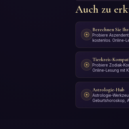
Auch zu er
Berechnen Sie Ih
Probiere Aszendent
kostenlos. Online-Le
in Sekunden, ganz
Tierkreis-Kompati
Probiere Zodiak-Komp
Online-Lesung mit KI
Sekunden, ganz oh
Astrologie-Hub
Astrologie-Werkzeug
Geburtshoroskop, 
Sonnenzeichen, Ti