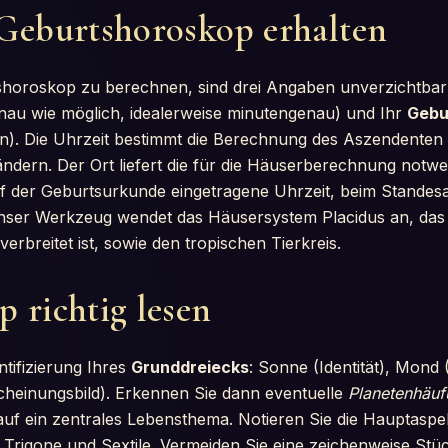
 Geburtshoroskop erhalten
shoroskop zu berechnen, sind drei Angaben unverzichtbar
nau wie möglich, idealerweise minutengenau) und Ihr
Gebu
n). Die Uhrzeit bestimmt die Berechnung des Aszendenten 
ändern. Der Ort liefert die für die Häuserberechnung notwe
uf der Geburtsurkunde eingetragene Uhrzeit, beim Standesam
Unser Werkzeug wendet das Häusersystem Placidus an, das 
erbreitet ist, sowie den tropischen Tierkreis.
 richtig lesen
ntifizierung Ihres
Grunddreiecks
: Sonne (Identität), Mond
cheinungsbild). Erkennen Sie dann eventuelle
Planetenhäu
auf ein zentrales Lebensthema. Notieren Sie die Hauptaspe
 Trigone und Sextile. Vermeiden Sie eine zeichenweise Stüc