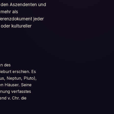
, den Aszendenten und
 mehr als
ferenzdokument jeder
oder kultureller
on des
eburt erschien. Es
s, Neptun, Pluto),
hen Häuser. Seine
hnung verfasstes
nd v. Chr. die