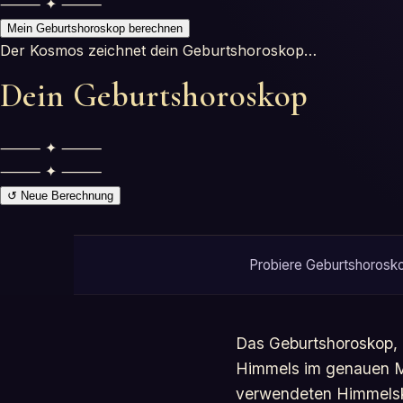
⸻ ✦ ⸻
Mein Geburtshoroskop berechnen
Der Kosmos zeichnet dein Geburtshoroskop…
Dein Geburtshoroskop
⸻ ✦ ⸻
⸻ ✦ ⸻
↺ Neue Berechnung
Probiere Geburtshoroskop
Das Geburtshoroskop, a
Himmels im genauen Mo
verwendeten Himmelskö