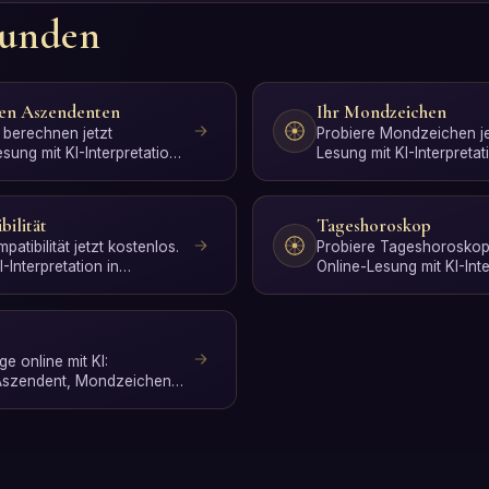
kunden
ren Aszendenten
Ihr Mondzeichen
 berechnen jetzt
Probiere Mondzeichen je
sung mit KI-Interpretation
Lesung mit KI-Interpreta
 ohne An…
ganz ohne Anmeldung.
bilität
Tageshoroskop
atibilität jetzt kostenlos.
Probiere Tageshoroskop 
-Interpretation in
Online-Lesung mit KI-Inte
ne …
Sekunden, ganz ohne A
e online mit KI:
Aszendent, Mondzeichen,
erkreis-Kompa…