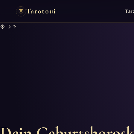
Tarotoui
Tar
☀ ☽ ↑
Dein Geburtshoros