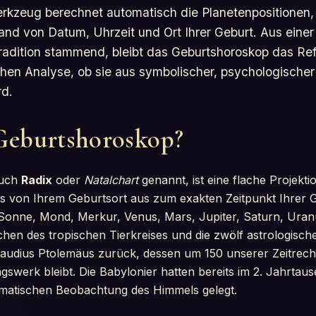
rkzeug berechnet automatisch die Planetenpositionen
nd von Datum, Uhrzeit und Ort Ihrer Geburt. Aus einer
radition stammend, bleibt das Geburtshoroskop das Re
chen Analyse, ob sie aus symbolischer, psychologischer 
rd.
 Geburtshoroskop?
auch
Radix
oder
Natalchart
genannt, ist eine flache Projekti
 von Ihrem Geburtsort aus zum exakten Zeitpunkt Ihrer G
Sonne, Mond, Merkur, Venus, Mars, Jupiter, Saturn, Uranu
eichen des tropischen Tierkreises und die zwölf astrologisc
Claudius Ptolemäus zurück, dessen um 150 unserer Zeitrec
werk bleibt. Die Babylonier hatten bereits im 2. Jahrtause
ematischen Beobachtung des Himmels gelegt.