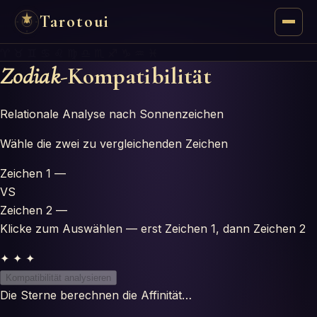
Tarotoui
♈ ♉ ♊ ♋ ♌ ♍ ♎ ♏ ♐ ♑ ♒ ♓
Tarot
Zodiak
-Kompatibilität
Chat
Relationale Analyse nach Sonnenzeichen
Réponses du Tarot
Wähle die zwei zu vergleichenden Zeichen
Zeichen 1
—
Oracles
VS
Zeichen 2
—
Mancie
Klicke zum Auswählen — erst Zeichen 1, dann Zeichen 2
Astrologie
✦ ✦ ✦
Kompatibilität analysieren
Numérologie
Die Sterne berechnen die Affinität…