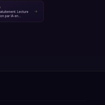
e
atuitement. Lecture
ion par IA en
s …