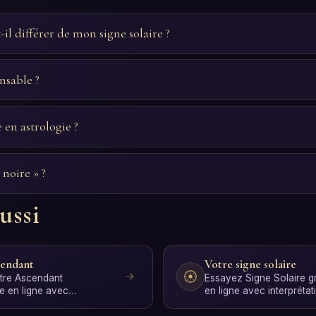
il différer de mon signe solaire ?
nsable ?
 en astrologie ?
 noire » ?
ussi
cendant
Votre signe solaire
tre Ascendant
Essayez Signe Solaire gr
re en ligne avec
en ligne avec interprétat
IA en quelques secon…
quelques secondes, san