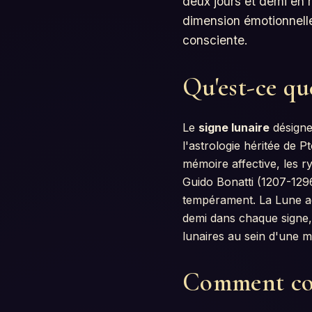
deux jours et demi en 
dimension émotionnelle, 
consciente.
Qu'est-ce que
Le
signe lunaire
désigne
l'astrologie héritée de Pt
mémoire affective, les 
Guido Bonatti (1207-1296
tempérament. La Lune ac
demi dans chaque signe, 
lunaires au sein d'une m
Comment con