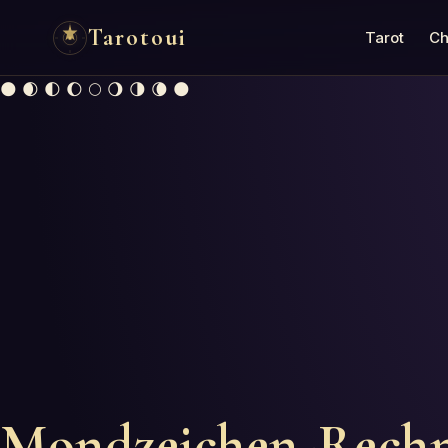
Tarotoui
Tarot
Ch
🌑 🌒 🌓 🌔 🌕 🌖 🌗 🌘 🌑
Mondzeichen-Rech