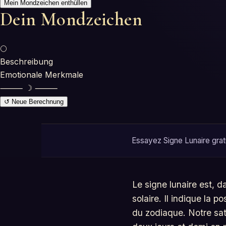
Mein Mondzeichen enthüllen
Dein Mondzeichen
🌕
Beschreibung
Emotionale Merkmale
⸻ ☽ ⸻
↺ Neue Berechnung
Essayez Signe Lunaire gratu
Le signe lunaire est, d
solaire. Il indique la
du zodiaque. Notre sate