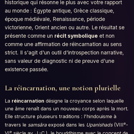
historique qui résonne le plus avec votre rapport
au monde : Égypte antique, Grèce classique,
époque médiévale, Renaissance, période
victorienne, Orient ancien ou autre. Le résultat se
présente comme un
récit symbolique
et non
comme une affirmation de réincarnation au sens
strict. Il s'agit d'un outil d'introspection narrative,
sans valeur de diagnostic ni de preuve d'une
existence passée.
La réincarnation, une notion plurielle
La
réincarnation
désigne la croyance selon laquelle
une âme renaît dans un nouveau corps après la mort.
Elle structure plusieurs traditions : l'hindouisme à
e
travers le
samsâra
exposé dans les
Upanishads
(VIII
-
e
VI
siècle av. J.-C.), le bouddhisme avec le concept de