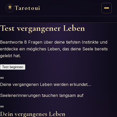
Tarotoui
∞
Tarot
Test vergangener Leben
Chat
Beantworte 8 Fragen über deine tiefsten Instinkte und
entdecke ein mögliches Leben, das deine Seele bereits
Réponses du Tarot
gelebt hat.
Oracles
Test beginnen
∞
Mancie
Deine vergangenen Leben werden erkundet…
Astrologie
Seelenerinnerungen tauchen langsam auf
∞
Numérologie
Dein vergangenes Leben