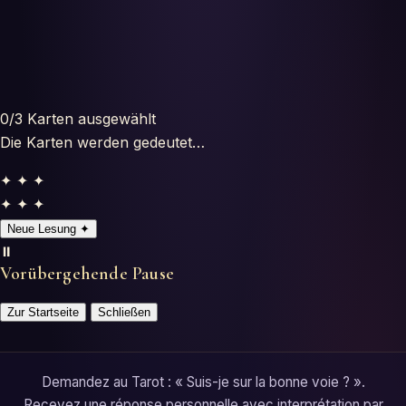
Horoscopes
Tests
Glossaire
0
/3
Karten ausgewählt
Die Karten werden gedeutet…
✦ ✦ ✦
✦ ✦ ✦
Neue Lesung
✦
⏸️
Vorübergehende Pause
Zur Startseite
Schließen
Demandez au Tarot : « Suis-je sur la bonne voie ? ».
Recevez une réponse personnelle avec interprétation par