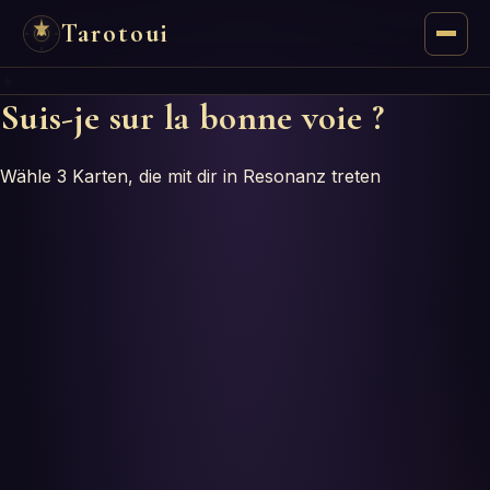
Tarotoui
✦
Tarot
Suis-je sur la bonne voie ?
Chat
Wähle 3 Karten, die mit dir in Resonanz treten
Réponses du Tarot
Oracles
Mancie
Astrologie
Numérologie