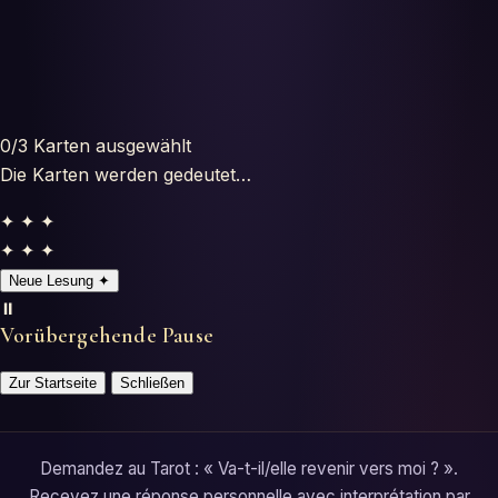
Horoscopes
Tests
Glossaire
0
/3
Karten ausgewählt
Die Karten werden gedeutet…
✦ ✦ ✦
✦ ✦ ✦
Neue Lesung
✦
⏸️
Vorübergehende Pause
Zur Startseite
Schließen
Demandez au Tarot : « Va-t-il/elle revenir vers moi ? ».
Recevez une réponse personnelle avec interprétation par