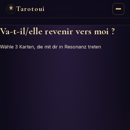
Tarotoui
✦
Tarot
Va-t-il/elle revenir vers moi ?
Chat
Wähle 3 Karten, die mit dir in Resonanz treten
Réponses du Tarot
Oracles
Mancie
Astrologie
Numérologie