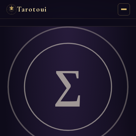
Tarotoui
Tarot
Chat
Réponses du Tarot
∑
Oracles
Mancie
Astrologie
Numérologie