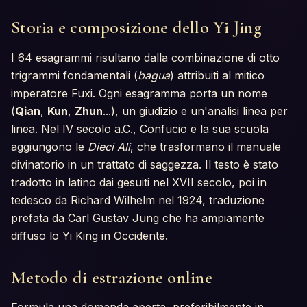
Storia e composizione dello Yi Jing
I 64 esagrammi risultano dalla combinazione di otto
trigrammi fondamentali (
bagua
) attribuiti al mitico
imperatore Fuxi. Ogni esagramma porta un nome
(
Qian
,
Kun
,
Zhun
...), un giudizio e un'analisi linea per
linea. Nel IV secolo a.C., Confucio e la sua scuola
aggiungono le
Dieci Ali
, che trasformano il manuale
divinatorio in un trattato di saggezza. Il testo è stato
tradotto in latino dai gesuiti nel XVII secolo, poi in
tedesco da Richard Wilhelm nel 1924, traduzione
prefata da Carl Gustav Jung che ha ampiamente
diffuso lo Yi King in Occidente.
Metodo di estrazione online
Formula una domanda aperta, preferibilmente in