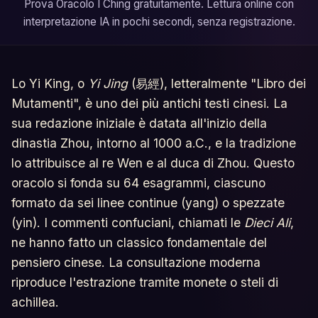
Prova Oracolo I Ching gratuitamente. Lettura online con
interpretazione IA in pochi secondi, senza registrazione.
Lo Yi King, o
Yi Jing
(易經), letteralmente "Libro dei
Mutamenti", è uno dei più antichi testi cinesi. La
sua redazione iniziale è datata all'inizio della
dinastia Zhou, intorno al 1000 a.C., e la tradizione
lo attribuisce al re Wen e al duca di Zhou. Questo
oracolo si fonda su 64 esagrammi, ciascuno
formato da sei linee continue (yang) o spezzate
(yin). I commenti confuciani, chiamati le
Dieci Ali
,
ne hanno fatto un classico fondamentale del
pensiero cinese. La consultazione moderna
riproduce l'estrazione tramite monete o steli di
achillea.