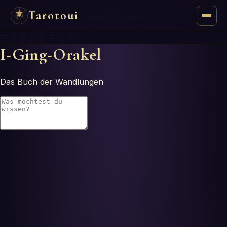
Tarotoui
☰ ☷ ☵ ☲ ☳ ☴ ☶ ☱
Tarocchi
I-Ging-Orakel
Chat
Das Buch der Wandlungen
Risposte dei Tarocchi
Oracoli
Manzie
Astrologia
Numerologia