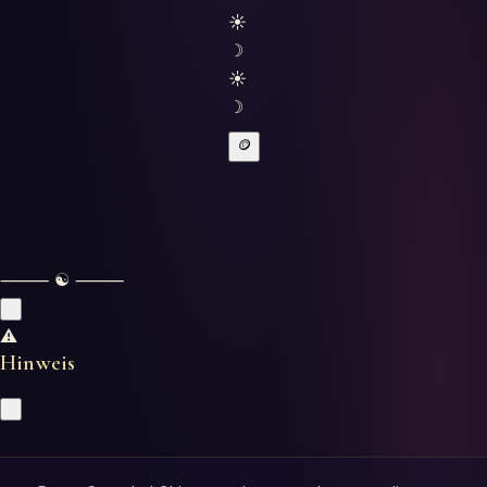
☀
☽
☀
☽
🪙
⸻ ☯ ⸻
⚠
Hinweis