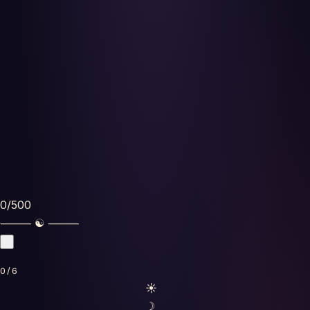
Oroscopi
Test
Glossario
0
/500
⸻ ☯ ⸻
0/6
☀
☽