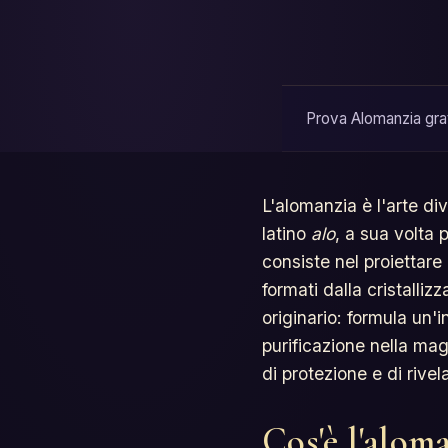
Prova Alomanzia grat
L'alomanzia è l'arte div
latino
alo
, a sua volta
consiste nel proiettare 
formati dalla cristalli
originario: formula un'i
purificazione nella mag
di protezione e di rivel
Cos'è l'alom