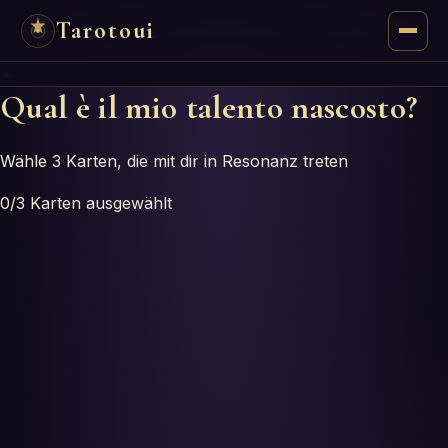
Tarotoui
✦
Tarocchi
Qual è il mio talento nascosto?
Chat
Wähle 3 Karten, die mit dir in Resonanz treten
Risposte dei Tarocchi
0
/3
Karten ausgewählt
Oracoli
Manzie
Astrologia
Numerologia