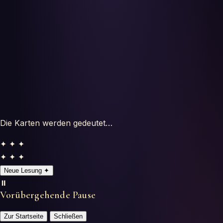
Oroscopi
Test
Glossario
Die Karten werden gedeutet…
✦ ✦ ✦
✦ ✦ ✦
Neue Lesung
✦
⏸️
Vorübergehende Pause
Zur Startseite
Schließen